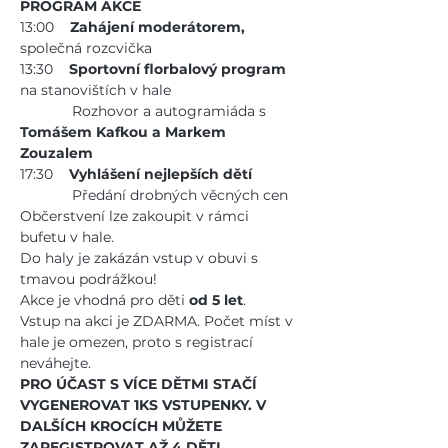
PROGRAM AKCE
13:00    
Zahájení moderátorem,
společná rozcvička
13:30    
Sportovní florbalový program
na stanovištích v hale
             Rozhovor a autogramiáda s 
Tomášem Kafkou a Markem 
Zouzalem
17:30    
Vyhlášení nejlepších dětí
             Předání drobných věcných cen
Občerstvení lze zakoupit v rámci 
bufetu v hale.
Do haly je zakázán vstup v obuvi s 
tmavou podrážkou!
Akce je vhodná pro děti 
od 5 let
.
Vstup na akci je ZDARMA. Počet míst v 
hale je omezen, proto s registrací 
neváhejte. 
PRO ÚČAST S VÍCE DĚTMI STAČÍ 
VYGENEROVAT 1KS VSTUPENKY. V 
DALŠÍCH KROCÍCH MŮŽETE 
ZAREGISTROVAT AŽ 4 DĚTI.