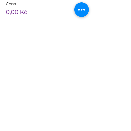
Cena
0,00 Kč
Kontakty na organizátory:
Korespondenční adresa
CONNEA, s.r.o
, Na Pankráci 1618/30
, 140 00,
Praha 4
IČO
25348655
, DIČ CZ25348655
Fakturační adresa
CONNEA, s.r.o
, Čechova 55
, 664 51, Šlapanice
IČO
25348655
, DIČ CZ25348655
Vedená v OR při Krajském soudu v Brně,
spisová značka: Rg. C 27860/
Email
info@connea.cz