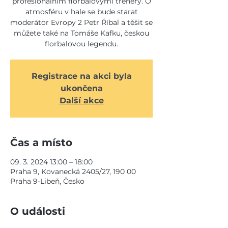
profesionálním florbalovými trenéry. O
atmosféru v hale se bude starat
moderátor Evropy 2 Petr Říbal a těšit se
můžete také na Tomáše Kafku, českou
florbalovou legendu.
Registrace na akci byla
ukončena
Další akce
Čas a místo
09. 3. 2024 13:00 – 18:00
Praha 9, Kovanecká 2405/27, 190 00
Praha 9-Libeň, Česko
O události