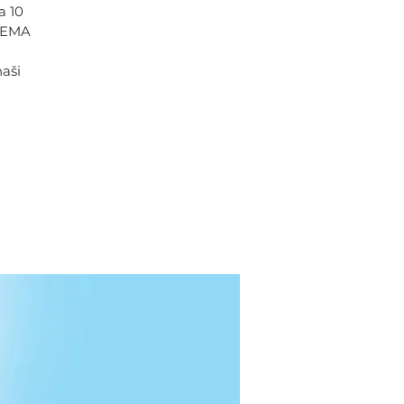
a 10
ACEMA
aši