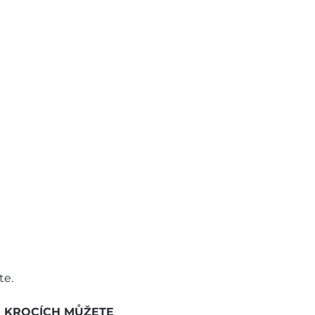
e. 
H KROCÍCH MŮŽETE 