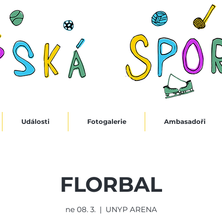
Události
Fotogalerie
Ambasadoři
FLORBAL
ne 08. 3.
  |  
UNYP ARENA