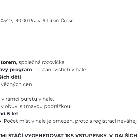
/27, 190 00 Praha 9-Libeň, Česko
torem,
 společná rozcvička
lový program
 na stanovištích v hale
ších dětí
ých věcných cen
 v rámci bufetu v hale.
p v obuvi s tmavou podrážkou!
od 5 let
.
 Počet míst v hale je omezen, proto s registrací neváhejt
TMI STAČÍ VYGENEROVAT 1KS VSTUPENKY. V DALŠÍC