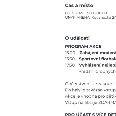
Čas a místo
08. 3. 2026 13:00 – 18:00
UNYP ARENA, Kovanecká 2405
O události
PROGRAM AKCE
13:00    
Zahájení moderá
13:30    
Sportovní florba
17:30    
Vyhlášení nejlep
             Předání drobn
Občerstvení lze zakoupit
Do haly je zakázán vstu
Akce je vhodná pro děti 
Vstup na akci je ZDARMA.
PRO ÚČAST S VÍCE DĚ