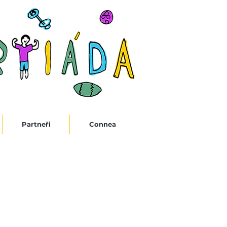
Partneři
Connea