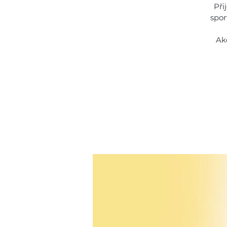
Při
spor
Ak