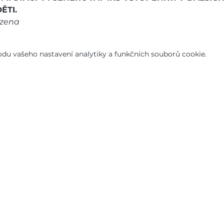
ĚTI.
zena
u vašeho nastavení analytiky a funkčních souborů cookie.