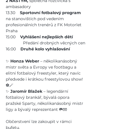
2 NASTYM,
 společná rozcvička s 
ambasadory
13:30    
Sportovní fotbalový program
na stanovištích pod vedením 
profesionálních trenérů z FK Motorlet 
Praha
15:00    
Vyhlášení nejlepších dětí
	     Předání drobných věcných cen
16:00    
Druhé kolo vyhlašování
✨ 
Honza Weber
 – několikanásobný 
mistr světa a Evropy ve footbagu a 
elitní fotbalový freestyler, který navíc 
předvede i krátkou freestylovou show! 
⚽🪄
✨ 
Jaromír Blažek
 – legendární 
fotbalový brankář, bývalá opora 
pražské Sparty, několikanásobný mistr 
ligy a bývalý reprezentant 🥅🧤
Občerstvení lze zakoupit v rámci 
bufetu.