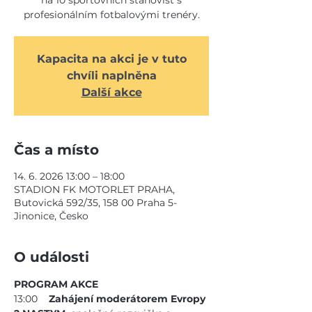
na 10 sportovních stanovišť s
profesionálním fotbalovými trenéry.
Kapacita na akci je v tuto
chvíli naplněna
Další akce
Čas a místo
14. 6. 2026 13:00 – 18:00
STADION FK MOTORLET PRAHA,
Butovická 592/35, 158 00 Praha 5-
Jinonice, Česko
O události
PROGRAM AKCE
13:00    
Zahájení moderátorem Evropy 